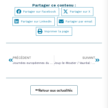
Partager ce contenu :
Partager sur Facebook
Partager sur X
Partager sur LinkedIn
Partager par email
Imprimer la page
PRÉCÉDENT
SUIVANT
Journées européennes du patrimoine : un public assidu malgré la pluie – 2025
Jouy-le-Moutier / Vauréal : travaux d’assainissement sur 10 voiries – 2025
Retour aux actualités