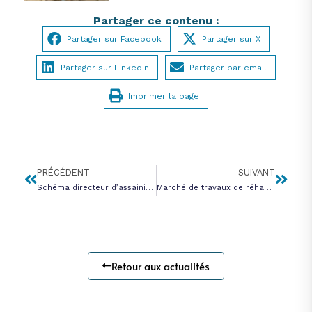
Partager ce contenu :
Partager sur Facebook
Partager sur X
Partager sur LinkedIn
Partager par email
Imprimer la page
PRÉCÉDENT
SUIVANT
Schéma directeur d’assainissement et de gestion des eaux pluviales de Maurecourt – 2023
Marché de travaux de réhabilitation sans tranchée du collecteur de transport d’eaux usées situé quai du Confluent à Neuville-sur-Oise – 2023
Retour aux actualités