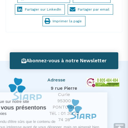
Partager sur LinkedIn
Partager par email
Imprimer la page
Abonnez-vous à notre Newsletter
Adresse
9 rue Pierre
Curie
95300
Bienvenue sur notre site
Nous vous présentons
PONTOISE
Tél. : 01 30 32
Les cookies
74 28
On a attendu d'être sûrs que le contenu de
ce site vous intéresse avant de vous déranger, mais on aimerait bien