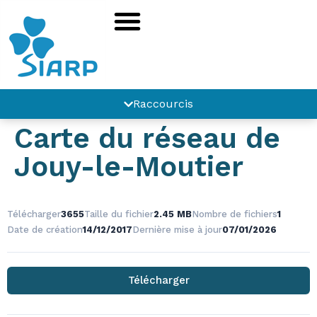
principal
Raccourcis
Carte du réseau de
Jouy-le-Moutier
Télécharger
3655
Taille du fichier
2.45 MB
Nombre de fichiers
1
Date de création
14/12/2017
Dernière mise à jour
07/01/2026
Télécharger